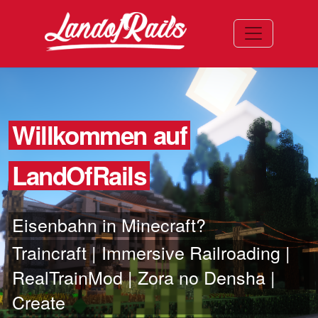
Toggle navi
Willkommen auf
LandOfRails
Eisenbahn in Minecraft?
Traincraft | Immersive Railroading |
RealTrainMod | Zora no Densha |
Create