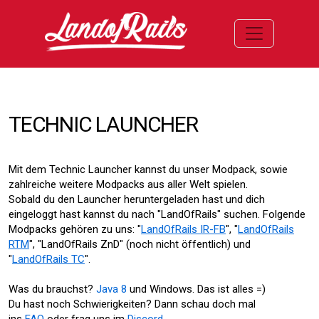
Toggle navi
TECHNIC LAUNCHER
Mit dem Technic Launcher kannst du unser Modpack, sowie
zahlreiche weitere Modpacks aus aller Welt spielen.
Sobald du den Launcher heruntergeladen hast und dich
eingeloggt hast kannst du nach "LandOfRails" suchen. Folgende
Modpacks gehören zu uns: "
LandOfRails IR-FB
", "
LandOfRails
RTM
", "LandOfRails ZnD" (noch nicht öffentlich) und
"
LandOfRails TC
".
Was du brauchst?
Java 8
und Windows. Das ist alles =)
Du hast noch Schwierigkeiten? Dann schau doch mal
ins
FAQ
oder frag uns im
Discord
.